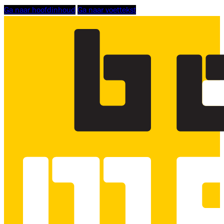
Ga naar hoofdinhoud
Ga naar voettekst
Logo
Bouwmensen
Scholing
Zuid-
West,
linkt
naar
homepage