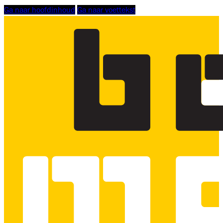
Ga naar hoofdinhoud
Ga naar voettekst
Logo
Bouwmensen
Scholing
Zuid-
West,
linkt
naar
homepage