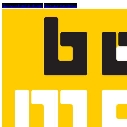
Ga naar hoofdinhoud
Ga naar voettekst
Logo
Bouwmensen
Scholing
Zuid-
West,
linkt
naar
homepage