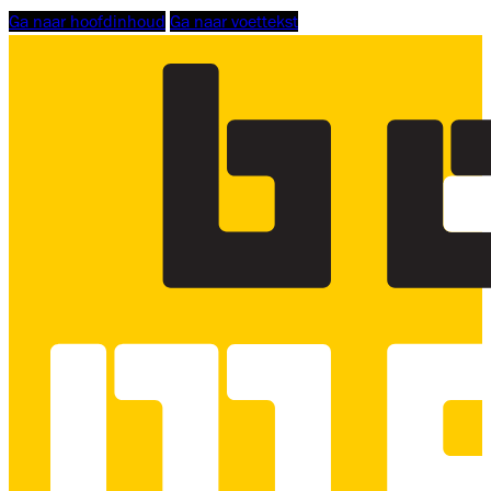
Ga naar hoofdinhoud
Ga naar voettekst
Logo
Bouwmensen
Scholing
Zuid-
West,
linkt
naar
homepage