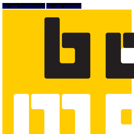
Ga naar hoofdinhoud
Ga naar voettekst
Logo
Bouwmensen
Scholing
Zuid-
West,
linkt
naar
homepage