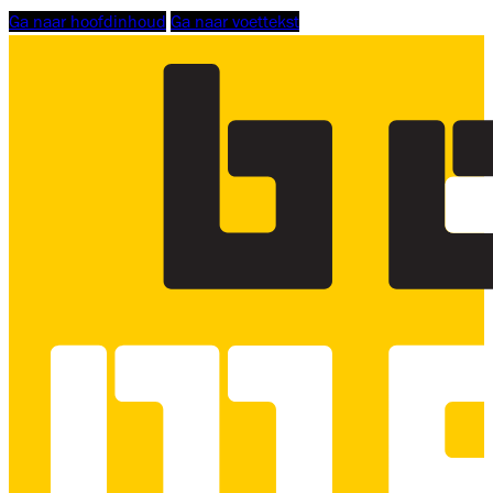
Ga naar hoofdinhoud
Ga naar voettekst
Logo
Bouwmensen
Scholing
Zuid-
West,
linkt
naar
homepage