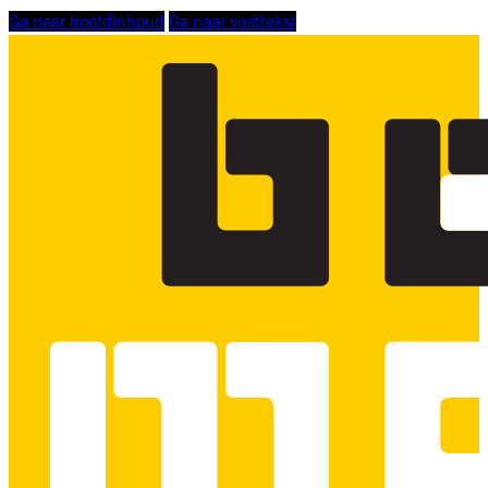
Ga naar hoofdinhoud
Ga naar voettekst
Logo
Bouwmensen
Scholing
Zuid-
West,
linkt
naar
homepage