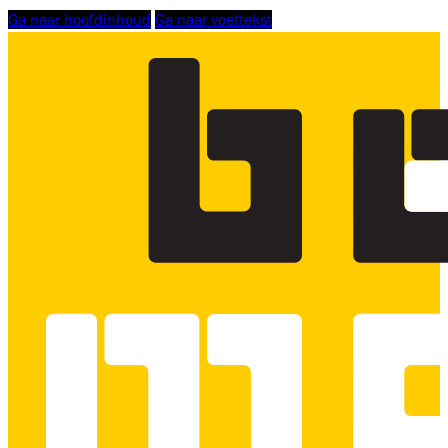
Ga naar hoofdinhoud
Ga naar voettekst
Logo
Bouwmensen
Scholing
Zuid-
West,
linkt
naar
homepage